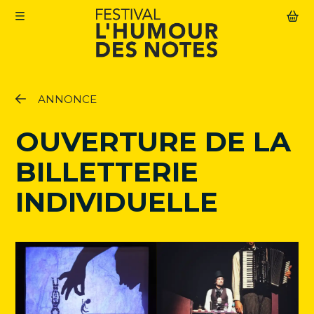
Aller au contenu principal
ANNONCE
Le Festival
Abonnement
OUVERTURE DE LA
Agenda
BILLETTERIE
Actualités
INDIVIDUELLE
Infos pratiques
Mon compte
Abonnement