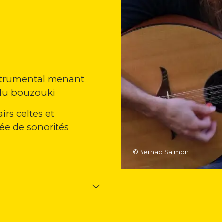
nstrumental menant
 du bouzouki.
irs celtes et
tée de sonorités
©Bernad Salmon