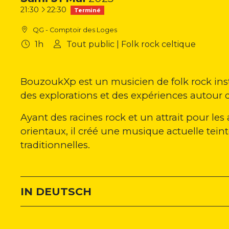
à
21:30
22:30
Terminé
QG - Comptoir des Loges
1h
Tout public | Folk rock celtique
BouzoukXp est un musicien de folk rock i
des explorations et des expériences autour
Ayant des racines rock et un attrait pour les a
orientaux, il créé une musique actuelle tein
traditionnelles.
IN DEUTSCH