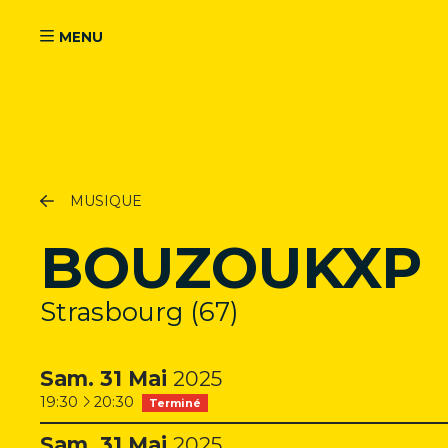
Aller au contenu principal
MUSIQUE
BOUZOUKXP
Strasbourg (67)
Sam.
31
Mai
2025
à
19:30
20:30
Terminé
Sam.
31
Mai
2025