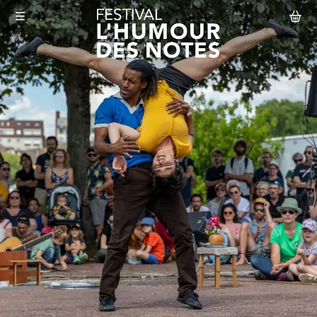
Aller au contenu principal
Le Festival
Abonnement
Agenda
Actualités
Infos pratiques
Mon compte
Abonnement