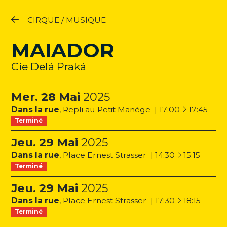
Programme
CIRQUE
/
MUSIQUE
Contact
MAIADOR
Newsletter
Cie Delá Praká
Facebook
Mer.
28
Mai
2025
à
Instagram
Dans la rue
,
Repli au Petit Manège
|
17:00
17:45
Terminé
Youtube
Jeu.
29
Mai
2025
à
Dans la rue
,
Place Ernest Strasser
|
14:30
15:15
Terminé
Jeu.
29
Mai
2025
à
Dans la rue
,
Place Ernest Strasser
|
17:30
18:15
Terminé