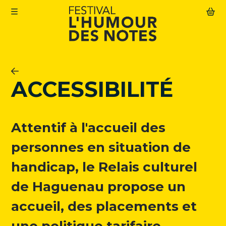
Aller au contenu principal
Le Festival
ACCESSIBILITÉ
Abonnement
Agenda
Attentif à l'accueil des
Actualités
Infos pratiques
personnes en situation de
handicap, le Relais culturel
de Haguenau propose un
Mon compte
accueil, des placements et
Abonnement