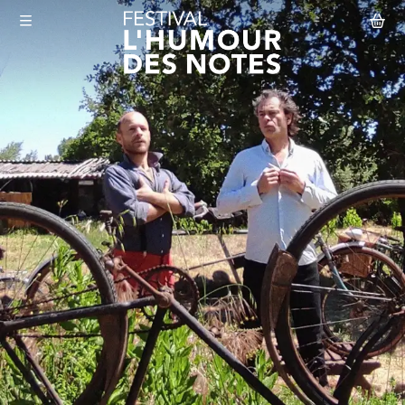
Aller au contenu principal
Le Festival
Abonnement
Agenda
Actualités
Infos pratiques
Mon compte
Abonnement