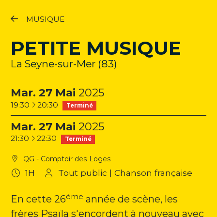
Programme
MUSIQUE
Contact
PETITE MUSIQUE
Newsletter
La Seyne-sur-Mer (83)
Facebook
Mar.
27
Mai
2025
à
Instagram
19:30
20:30
Terminé
Mar.
27
Mai
2025
Youtube
à
21:30
22:30
Terminé
QG - Comptoir des Loges
1H
Tout public | Chanson française
ème
En cette 26
année de scène, les
frères Psaïla s'encordent à nouveau avec