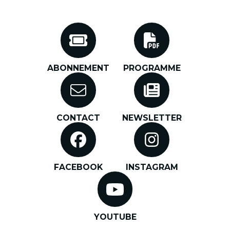
Programme
Contact
Newsletter
ABONNEMENT
PROGRAMME
Facebook
Instagram
CONTACT
NEWSLETTER
Youtube
FACEBOOK
INSTAGRAM
YOUTUBE