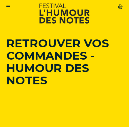
Aller au contenu principal
RETROUVER VOS
Le Festival
COMMANDES -
Abonnement
Agenda
HUMOUR DES
Actualités
NOTES
Infos pratiques
Mon compte
Abonnement